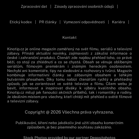
Zpracování dat
|
Zásady zpracování osobních údajů
|
Etický kodex
|
PR články
|
Vymezení odpovědnosti
|
Kariéra
|
Kontakt
Kinotip.cz je online magazín zaměřený na svět filmu, seriálů a televizní
zábavy. Přináší aktuální novinky, zajímavosti z zákulisí informace o
české i zahraniční produkci. Čtenáři zde najdou přehled toho, co právě
běží, co stojí za zhlédnutí a co se chystá. Obsah se věnuje oblíbeným
seriálům, filmovým premiérám i známým hereckým osobnostem.
Nechybí ani komentáře, tipy na sledování a rozhovory s tvůrci. Magazín
kombinuje informativní články se zábavným obsahem a lehkým
bulvárním přesahem. Díky tomu nabízí čtenářům rychlý a přehledný
způsob, jak se zorientovat ve světě televize a filmu. Cílem webu je
bavit, informovat a inspirovat diváky k výběru kvalitního obsahu.
Kinotip.cz milují jak fanoušci akčních příběhů, tak i romantiky a rodiny.
Je ideálním místem pro všechny, kteří chtějí mít přehled o světě filmové
a televizní zábavy.
Copyright @ 2026 Všechna práva vyhrazena.
Publikování, šíření nebo jakékoliv jiné užití obsahu komerčním
způsobem, je bez písemného souhlasu zakázáno.
Stock Photos provided by our partner
Depositphotos