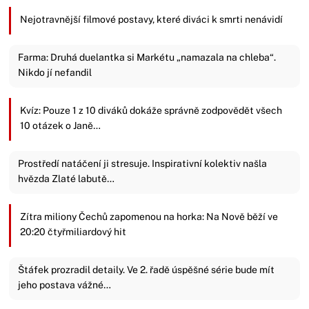
Nejotravnější filmové postavy, které diváci k smrti nenávidí
Farma: Druhá duelantka si Markétu „namazala na chleba“.
Nikdo jí nefandil
Kvíz: Pouze 1 z 10 diváků dokáže správně zodpovědět všech
10 otázek o Janě…
Prostředí natáčení ji stresuje. Inspirativní kolektiv našla
hvězda Zlaté labutě…
Zítra miliony Čechů zapomenou na horka: Na Nově běží ve
20:20 čtyřmiliardový hit
Štáfek prozradil detaily. Ve 2. řadě úspěšné série bude mít
jeho postava vážné…