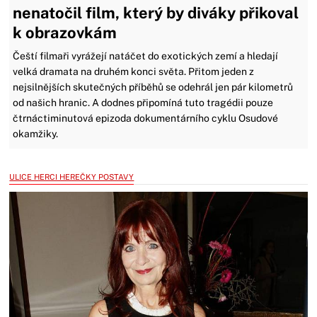
nenatočil film, který by diváky přikoval
k obrazovkám
Čeští filmaři vyrážejí natáčet do exotických zemí a hledají
velká dramata na druhém konci světa. Přitom jeden z
nejsilnějších skutečných příběhů se odehrál jen pár kilometrů
od našich hranic. A dodnes připomíná tuto tragédii pouze
čtrnáctiminutová epizoda dokumentárního cyklu Osudové
okamžiky.
ULICE HERCI HEREČKY POSTAVY