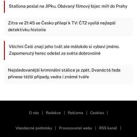
Stallona poslal na JIPku. Obávaný filmový bijec míří do Prahy
Zítra ve 21:45 se Česko přilepí k TV: ČT2 vysílá nejlepší
detektivku historie
Všichni Češi znají jeho tvář, ale málokdo si vybaví jméno.
Zapomenutý herec odešel ze světa dobrovolně
Nejsledovanější kriminální stálice je zpět. Dvanáctá řada
přinese těžší případy, vedra i známé tváře
Zavřít reklamu
O nás
|
Redakce
|
Reklama
|
Cookies
|
Všeobecné podmínky
|
Provozovatel webu
|
RSS kanál
|