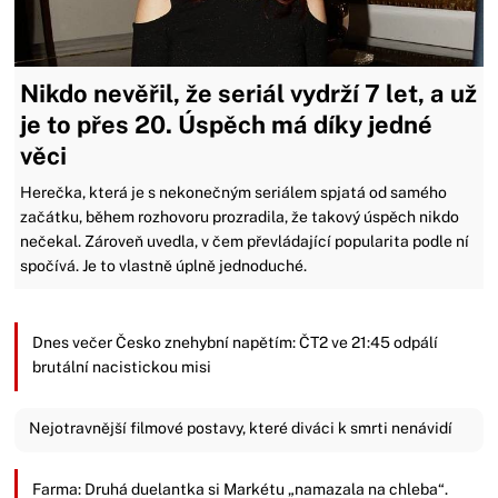
Nikdo nevěřil, že seriál vydrží 7 let, a už
je to přes 20. Úspěch má díky jedné
věci
Herečka, která je s nekonečným seriálem spjatá od samého
začátku, během rozhovoru prozradila, že takový úspěch nikdo
nečekal. Zároveň uvedla, v čem převládající popularita podle ní
spočívá. Je to vlastně úplně jednoduché.
Dnes večer Česko znehybní napětím: ČT2 ve 21:45 odpálí
brutální nacistickou misi
Nejotravnější filmové postavy, které diváci k smrti nenávidí
Farma: Druhá duelantka si Markétu „namazala na chleba“.