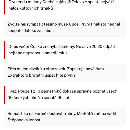
O víkendu miliony Čechů zajásají: Televize spustí největší
nálož kultovních trháků
Zvolte nejsympatičtějšího muže Ulice. První finalista nechal
soupeře daleko za sebou
Dnes večer Česko znehybní smíchy: Nova ve 20:20 odpálí
nejlépe napsanou komedii roku
Přes milion diváků u obrazovek. Zopakuje nová řada
Extraktorů brutální úspěch té první?
Kvíz: Pouze 1 z 10 pamětníků dokáže správně poznat všech
10 českých filmů a seriálů 90. let
Romantika na Farmě dostává trhliny. Markétě začíná vadit
Štěpánova lenost