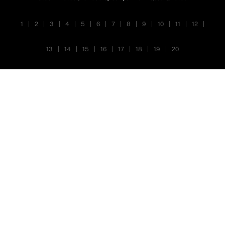
1
|
2
|
3
|
4
|
5
|
6
|
7
|
8
|
9
|
10
|
11
|
12
|
13
|
14
|
15
|
16
|
17
|
18
|
19
|
20