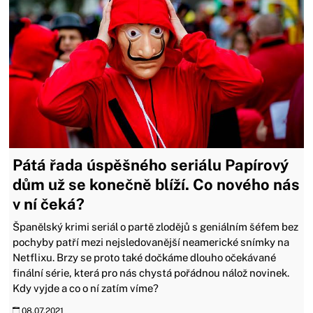
Pátá řada úspěšného seriálu Papírový
dům už se konečně blíží. Co nového nás
v ní čeká?
Španělský krimi seriál o partě zlodějů s geniálním šéfem bez
pochyby patří mezi nejsledovanější neamerické snímky na
Netflixu. Brzy se proto také dočkáme dlouho očekávané
finální série, která pro nás chystá pořádnou nálož novinek.
Kdy vyjde a co o ní zatím víme?
08.07.2021