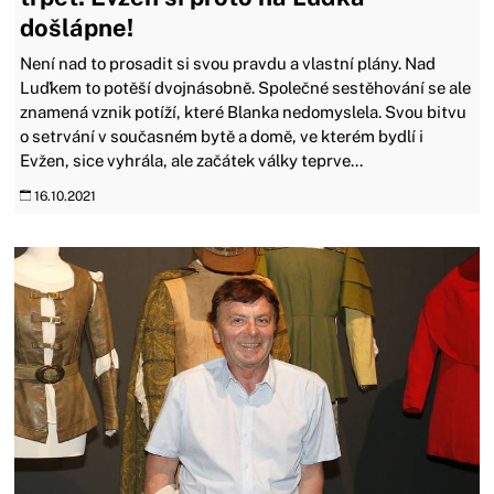
došlápne!
Není nad to prosadit si svou pravdu a vlastní plány. Nad
Luďkem to potěší dvojnásobně. Společné sestěhování se ale
znamená vznik potíží, které Blanka nedomyslela. Svou bitvu
o setrvání v současném bytě a domě, ve kterém bydlí i
Evžen, sice vyhrála, ale začátek války teprve...
16.10.2021