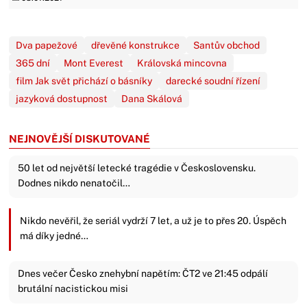
Dva papežové
dřevěné konstrukce
Santův obchod
365 dní
Mont Everest
Královská mincovna
film Jak svět přichází o básníky
darecké soudní řízení
jazyková dostupnost
Dana Skálová
NEJNOVĚJŠÍ DISKUTOVANÉ
50 let od největší letecké tragédie v Československu.
Dodnes nikdo nenatočil…
Nikdo nevěřil, že seriál vydrží 7 let, a už je to přes 20. Úspěch
má díky jedné…
Dnes večer Česko znehybní napětím: ČT2 ve 21:45 odpálí
brutální nacistickou misi