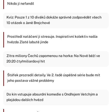
Nikdo jí nefandil
Kvíz: Pouze 1 z 10 diváků dokáže správně zodpovědět všech
10 otázek o Janě Brejchové
Prostředí natáčení ji stresuje. Inspirativní kolektiv našla
hvězda Zlaté labutě jinde
Zítra miliony Čechů zapomenou na horka: Na Nově běží ve
20:20 čtyřmiliardový hit
Štáfek prozradil detaily. Ve 2. řadě úspěšné série bude mít
jeho postava vážné problémy
Do kin vstupuje absurdní komedie s Ondřejem Vetchým a
plejádou dalších hvězd