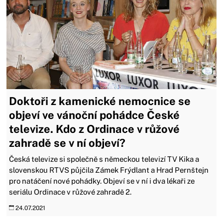
Doktoři z kamenické nemocnice se
objeví ve vánoční pohádce České
televize. Kdo z Ordinace v růžové
zahradě se v ní objeví?
Česká televize si společně s německou televizí TV Kika a
slovenskou RTVS půjčila Zámek Frýdlant a Hrad Pernštejn
pro natáčení nové pohádky. Objeví se v ní i dva lékaři ze
seriálu Ordinace v růžové zahradě 2.
24.07.2021