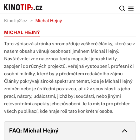
Kinotip2.cz
Michal Hejný
MICHAL HEJNÝ
Tato výpisová stránka shromažďuje veškeré články, které se v
našem obsahu věnují osobnosti jménem Michal Hejný.
Návštěvníci zde naleznou texty mapující jeho aktivity,
zapojení do různých projektů, veřejná vystoupení, profesní či
osobní milníky, které byly předmětem redakčního zájmu.
Články pokrývají široké spektrum témat, kde je Michal Hejný
zmíněn nebo je ústřední postavou, ať už v souvislosti s jeho
prací, názory, událostmi, jichž byl součástí, nebo jinými
relevantními aspekty jeho působení. Je to místo pro přehled
všech publikací, kde hraje roli tato konkrétní osoba.
FAQ: Michal Hejný