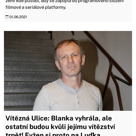
zemi kde působí, aby se zapojila do programového složení
filmové a seriálové platformy.
01.06.2021
Vítězná Ulice: Blanka vyhrála, ale
ostatní budou kvůli jejímu vítězství
trpět! Evžen si proto na Luďka