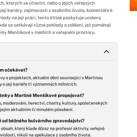
, kterých se účastní, nebo o jejích veřejných
její kariéry, zajímavosti z osobního života, komentáře k
ledy na její práci, tento štítek poskytuje ucelený
 kde se setkávají různé pohledy a sdělení, jež pomáhají
tiny Menšíkové v médiích a veřejném prostoru.
kem očekávat?
vy o projektech, aktuální dění související s Martinou
 o její kariéře či významných milnících.
lánky o Martině Menšíkové propojovat?
, moderování, herectví, charity, kultury, společenských
a jejím aktuálním či minulém působení.
ší od běžného bulvárního zpravodajství?
sah, který klade důraz na profesní aktivity, veřejná
islosti, nikoli na spekulace z osobního života.