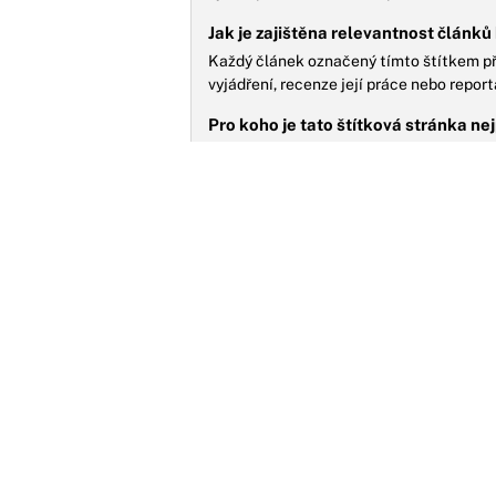
Jak je zajištěna relevantnost článk
Každý článek označený tímto štítkem přímo
vyjádření, recenze její práce nebo report
Pro koho je tato štítková stránka ne
Je určena pro čtenáře, kteří systematick
informace o jejích aktivitách nebo se zají
M
D
d
M
m
R
MOŽNÁ JSTE ZMEŠKALI