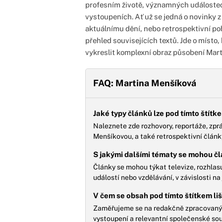
profesním životě, významných událostech
vystoupeních. Ať už se jedná o novinky z 
aktuálnímu dění, nebo retrospektivní poh
přehled souvisejících textů. Jde o místo,
vykreslit komplexní obraz působení Mar
FAQ: Martina Menšíková
Jaké typy článků lze pod tímto štít
Naleznete zde rozhovory, reportáže, zprá
Menšíkovou, a také retrospektivní články
S jakými dalšími tématy se mohou č
Články se mohou týkat televize, rozhlasu
událostí nebo vzdělávání, v závislosti n
V čem se obsah pod tímto štítkem li
Zaměřujeme se na redakčně zpracovaný ob
vystoupení a relevantní společenské souv