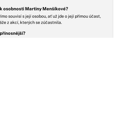
ů k osobnosti Martiny Menšíkové?
 souvisí s její osobou, ať už jde o její přímou účast,
áže z akcí, kterých se zúčastnila.
jpřínosnější?
y sledují kariéru Martiny Menšíkové, hledají souhrnné
mají o konkrétní události, které s ní souvisí.
30.12.2024
NO
arka Brodského trápily deprese a tréma.
nes by další filmovou roli přijal jedině od
obrého kamaráda
arka Brodského si coby herce pamatujeme hlavně jako
ladého praktikanta Hlaváčka, jenž v komedii
ozpuštěný a vypuštěný pomáhal zkušenému...