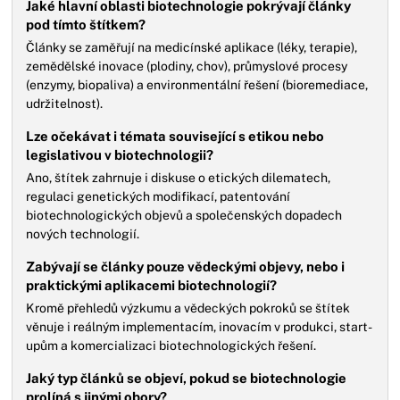
Jaké hlavní oblasti biotechnologie pokrývají články
pod tímto štítkem?
Články se zaměřují na medicínské aplikace (léky, terapie),
zemědělské inovace (plodiny, chov), průmyslové procesy
(enzymy, biopaliva) a environmentální řešení (bioremediace,
udržitelnost).
Lze očekávat i témata související s etikou nebo
legislativou v biotechnologii?
Ano, štítek zahrnuje i diskuse o etických dilematech,
regulaci genetických modifikací, patentování
biotechnologických objevů a společenských dopadech
nových technologií.
Zabývají se články pouze vědeckými objevy, nebo i
praktickými aplikacemi biotechnologií?
Kromě přehledů výzkumu a vědeckých pokroků se štítek
věnuje i reálným implementacím, inovacím v produkci, start-
upům a komercializaci biotechnologických řešení.
Jaký typ článků se objeví, pokud se biotechnologie
prolíná s jinými obory?