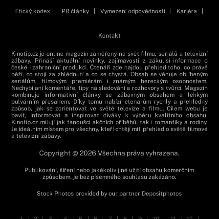
Etický kodex
|
PR články
|
Vymezení odpovědnosti
|
Kariéra
|
Kontakt
Kinotip.cz je online magazín zaměřený na svět filmu, seriálů a televizní
zábavy. Přináší aktuální novinky, zajímavosti z zákulisí informace o
české i zahraniční produkci. Čtenáři zde najdou přehled toho, co právě
běží, co stojí za zhlédnutí a co se chystá. Obsah se věnuje oblíbeným
seriálům, filmovým premiérám i známým hereckým osobnostem.
Nechybí ani komentáře, tipy na sledování a rozhovory s tvůrci. Magazín
kombinuje informativní články se zábavným obsahem a lehkým
bulvárním přesahem. Díky tomu nabízí čtenářům rychlý a přehledný
způsob, jak se zorientovat ve světě televize a filmu. Cílem webu je
bavit, informovat a inspirovat diváky k výběru kvalitního obsahu.
Kinotip.cz milují jak fanoušci akčních příběhů, tak i romantiky a rodiny.
Je ideálním místem pro všechny, kteří chtějí mít přehled o světě filmové
a televizní zábavy.
Copyright @ 2026 Všechna práva vyhrazena.
Publikování, šíření nebo jakékoliv jiné užití obsahu komerčním
způsobem, je bez písemného souhlasu zakázáno.
Stock Photos provided by our partner
Depositphotos
1
|
2
|
3
|
4
|
5
|
6
|
7
|
8
|
9
|
10
|
11
|
12
|