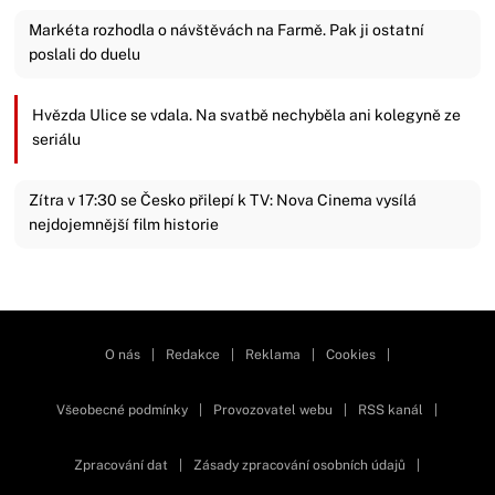
Markéta rozhodla o návštěvách na Farmě. Pak ji ostatní
poslali do duelu
Hvězda Ulice se vdala. Na svatbě nechyběla ani kolegyně ze
seriálu
Zítra v 17:30 se Česko přilepí k TV: Nova Cinema vysílá
nejdojemnější film historie
Zavřít reklamu
O nás
|
Redakce
|
Reklama
|
Cookies
|
Všeobecné podmínky
|
Provozovatel webu
|
RSS kanál
|
Zpracování dat
|
Zásady zpracování osobních údajů
|