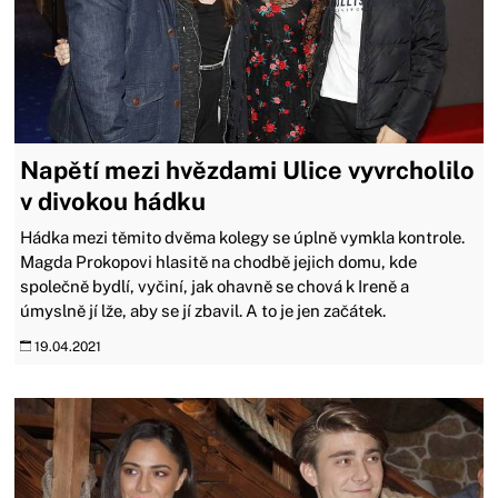
Napětí mezi hvězdami Ulice vyvrcholilo
v divokou hádku
Hádka mezi těmito dvěma kolegy se úplně vymkla kontrole.
Magda Prokopovi hlasitě na chodbě jejich domu, kde
společně bydlí, vyčiní, jak ohavně se chová k Ireně a
úmyslně jí lže, aby se jí zbavil. A to je jen začátek.
19.04.2021