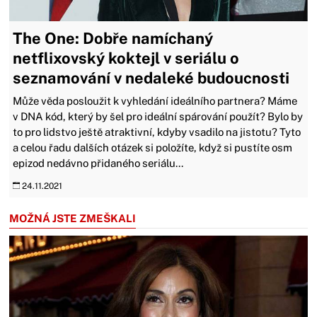
The One: Dobře namíchaný
netflixovský koktejl v seriálu o
seznamování v nedaleké budoucnosti
Může věda posloužit k vyhledání ideálního partnera? Máme
v DNA kód, který by šel pro ideální spárování použít? Bylo by
to pro lidstvo ještě atraktivní, kdyby vsadilo na jistotu? Tyto
a celou řadu dalších otázek si položíte, když si pustíte osm
epizod nedávno přidaného seriálu...
24.11.2021
MOŽNÁ JSTE ZMEŠKALI