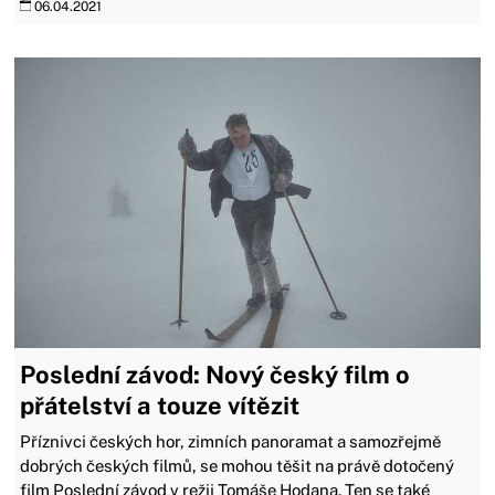
06.04.2021
Poslední závod: Nový český film o
přátelství a touze vítězit
Příznivci českých hor, zimních panoramat a samozřejmě
dobrých českých filmů, se mohou těšit na právě dotočený
film Poslední závod v režii Tomáše Hodana. Ten se také