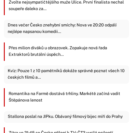
Zvolte nejsympatičtějšího muže Ulice. První finalista nechal
soupeře daleko za…
Dnes večer Česko znehybní smíchy: Nova ve 20:20 odpálí
nejlépe napsanou komedii…
Přes milion diváků u obrazovek. Zopakuje nová řada
Extraktorů brutální úspěch…
Kvíz: Pouze 1 z 10 pamětníků dokáže správně poznat všech 10
českých filmů a…
Romantika na Farmě dostává trhliny. Markétě začíná vadit
Štěpánova lenost
Stallona poslal na JIPku. Obávaný filmový bijec míří do Prahy
Zítra ve 21:45 se Česko přilepí k TV: ČT2 vysílá nejlepší