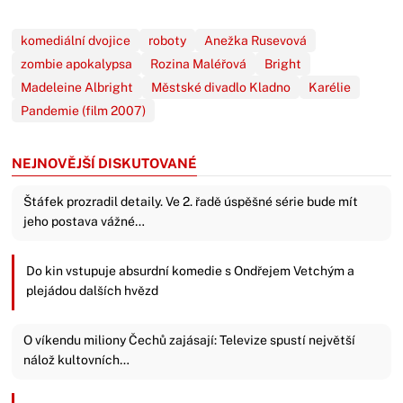
komediální dvojice
roboty
Anežka Rusevová
zombie apokalypsa
Rozina Maléřová
Bright
Madeleine Albright
Městské divadlo Kladno
Karélie
Pandemie (film 2007)
NEJNOVĚJŠÍ DISKUTOVANÉ
Štáfek prozradil detaily. Ve 2. řadě úspěšné série bude mít
jeho postava vážné…
Do kin vstupuje absurdní komedie s Ondřejem Vetchým a
plejádou dalších hvězd
O víkendu miliony Čechů zajásají: Televize spustí největší
nálož kultovních…