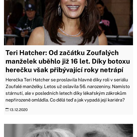
Teri Hatcher: Od začátku Zoufalých
manželek uběhlo již 16 let. Díky botoxu
herečku však přibývající roky netrápí
Herečka Teri Hatcher se proslavila hlavně díky roli v seriálu
Zoufalé manželky. Letos už oslavila 56. narozeniny. Namísto
stárnutí, ale v posledních letech díky lékařským zákrokům
nepřirozeně omládla. Co dělá teď a jak vypadá její kariéra?
13.12.2020