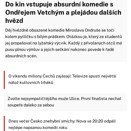
Do kin vstupuje absurdní komedie s
Ondřejem Vetchým a plejádou dalších
hvězd
Děj hvězdně obsazené komedie Miroslava Ondruše se točí
kolem pytlíčku s bílým práškem. Otázkou je, který ze studentů
jej propašoval na lyžařský výcvik. Každý z přivolaných otců má
pusu plnou výmluv a jejich setkání nakonec povede k řadě
absurdních scén.
O víkendu miliony Čechů zajásají: Televize spustí největší
nálož kultovních trháků
Zvolte nejsympatičtějšího muže Ulice. První finalista nechal
soupeře daleko za sebou
Dnes večer Česko znehybní smíchy: Nova ve 20:20 odpálí
nejlépe napsanou komedii roku