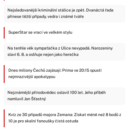
Nejsledovanější kriminální stálice je zpět. Dvanáctá řada
přinese těžší případy, vedra i známé tváře
SuperStar se vrací ve velkém stylu
Na tenhle věk sympaťačka z Ulice nevypadá. Narozeniny
slaví 6. 8. a oslňuje nejen jako herečka
Dnes miliony Čechů zajásají: Prima ve 20:15 spustí
nejmrazivější apokalypsu
Nejznámější přírodovědec oslavil 100 let. Jeho příběh
namluvil Jan Šťastný
Kvíz ze 30 případů majora Zemana: Získat méně než 8 bodů z
10 je pro skalní fanoušky čistá ostuda