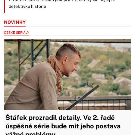
detektivku historie
NOVINKY
ČESKÉ SERIÁLY
Štáfek prozradil detaily. Ve 2. řadě
úspěšné série bude mít jeho postava
vážné problémy