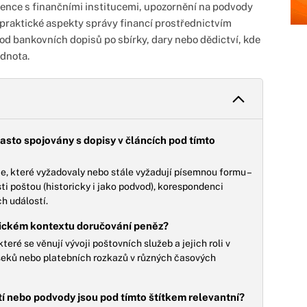
ence s finančními institucemi, upozornění na podvody
 praktické aspekty správy financí prostřednictvím
 bankovních dopisů po sbírky, dary nebo dědictví, kde
odnota.
často spojovány s dopisy v článcích pod tímto
e, které vyžadovaly nebo stále vyžadují písemnou formu –
ti poštou (historicky i jako podvod), korespondenci
h událostí.
orickém kontextu doručování peněz?
které se věnují vývoji poštovních služeb a jejich roli v
šeků nebo platebních rozkazů v různých časových
tí nebo podvody jsou pod tímto štítkem relevantní?