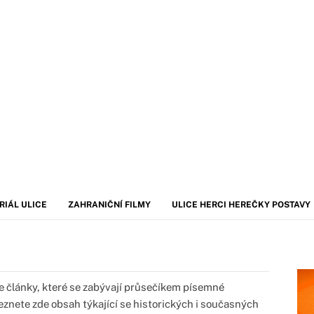
RIÁL ULICE
ZAHRANIČNÍ FILMY
ULICE HERCI HEREČKY POSTAVY
je články, které se zabývají průsečíkem písemné
eznete zde obsah týkající se historických i současných