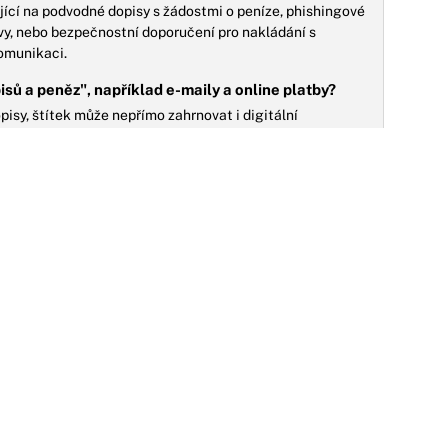
jící na podvodné dopisy s žádostmi o peníze, phishingové
y, nebo bezpečnostní doporučení pro nakládání s
komunikaci.
pisů a peněz", například e-maily a online platby?
isy, štítek může nepřímo zahrnovat i digitální
rovnání s tradičními metodami, bezpečnost online
 rizika digitálních podvodů, které reflektují ty listinné.
právních nebo administrativních aspektů spojení
 týkající se dědictví, závětí, smluv, vymáhání
NO
upů při komunikaci s úřady a bankami, kde písemná
rozhodnutích a transakcích.
09.10.2023
rdiny Ulice v úterý dožene minulost: Lumír
ajde matčiny nahé fotky a Evžena rozběsní
opis od Hany