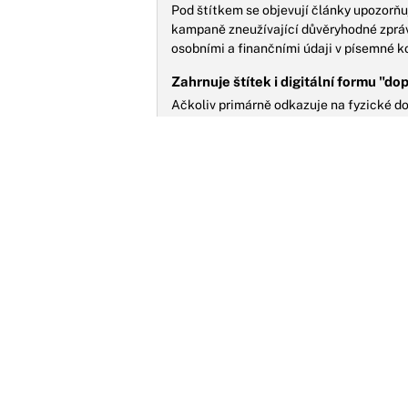
Pod štítkem se objevují články upozorňu
kampaně zneužívající důvěryhodné zpráv
osobními a finančními údaji v písemné 
Zahrnuje štítek i digitální formu "do
Ačkoliv primárně odkazuje na fyzické dop
ekvivalenty, zejména pokud se jedná o s
komunikace s finančními institucemi nebo
V jakém rozsahu se články dotýkají 
dopisů a financí?
Články mohou pokrývat právní náležitosti
pohledávek nebo administrativních post
forma hraje klíčovou roli ve finančních 
H
n
d