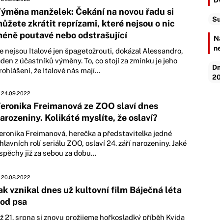
D
ýměna manželek: Čekání na novou řadu si
Su
ůžete zkrátit reprízami, které nejsou o nic
éně poutavé nebo odstrašující
N
n
e nejsou Italové jen špagetožrouti, dokázal Alessandro,
eden z účastníků výměny. To, co stojí za zmínku je jeho
Dn
rohlášení, že Italové nás mají...
20
24.09.2022
eronika Freimanová ze ZOO slaví dnes
arozeniny. Kolikáté myslíte, že oslaví?
eronika Freimanová, herečka a představitelka jedné
 hlavních rolí seriálu ZOO, oslaví 24. září narozeniny. Jaké
spěchy již za sebou za dobu...
20.08.2022
ak vznikal dnes už kultovní film Báječná léta
od psa
ž 21. srpna si znovu prožijeme hořkosladký příběh Kvida