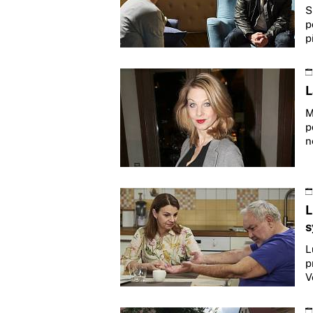
S
p
p
L
M
p
n
L
L
p
V