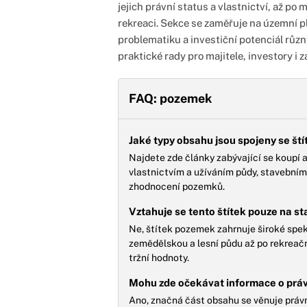
jejich právní status a vlastnictví, až po 
rekreaci. Sekce se zaměřuje na územní p
problematiku a investiční potenciál růz
praktické rady pro majitele, investory i
FAQ: pozemek
Jaké typy obsahu jsou spojeny se š
Najdete zde články zabývající se koupí a
vlastnictvím a užíváním půdy, stavebními
zhodnocení pozemků.
Vztahuje se tento štítek pouze na st
Ne, štítek pozemek zahrnuje široké spe
zemědělskou a lesní půdu až po rekreační 
tržní hodnoty.
Mohu zde očekávat informace o práv
Ano, značná část obsahu se věnuje práv