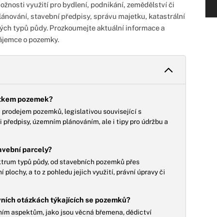
možnosti využití pro bydlení, podnikání, zemědělství či
lánování, stavební předpisy, správu majetku, katastrální
ných typů půdy. Prozkoumejte aktuální informace a
 zájemce o pozemky.
títkem pozemek?
 prodejem pozemků, legislativou související s
 předpisy, územním plánováním, ale i tipy pro údržbu a
avební parcely?
ktrum typů půdy, od stavebních pozemků přes
plochy, a to z pohledu jejich využití, právní úpravy či
ních otázkách týkajících se pozemků?
ním aspektům, jako jsou věcná břemena, dědictví