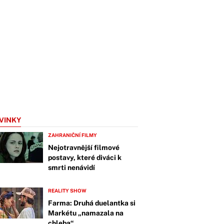
VINKY
ZAHRANIČNÍ FILMY
Nejotravnější filmové
postavy, které diváci k
smrti nenávidí
REALITY SHOW
Farma: Druhá duelantka si
Markétu „namazala na
chleba“.…