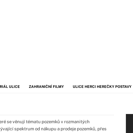
RIÁL ULICE
ZAHRANIČNÍ FILMY
ULICE HERCI HEREČKY POSTAVY
teré se věnují tématu pozemků v rozmanitých
rývající spektrum od nákupu a prodeje pozemků, přes