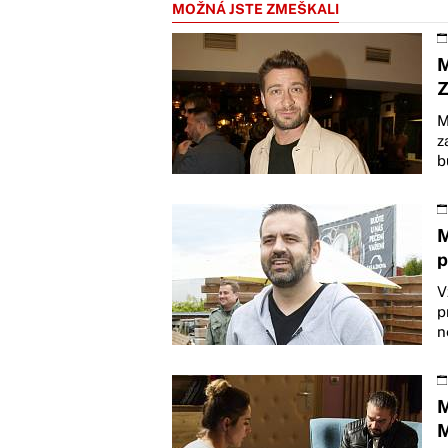
MOŽNÁ JSTE ZMEŠKALI
M
M
z
b
M
p
V
p
n
M
M