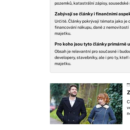
pozemků, katastrální zápisy, sousedské s
Zabývají se články i finančními aspe
Určitě. Články pokrývají témata jako je
financování nákupu, daně z nemovitost
majetku.
Pro koho jsou tyto články primárně 
Obsah je relevantní pro současné i budo
developery, stavebníky, ale i pro ty, kteř
majetku.
Z
C
v
n