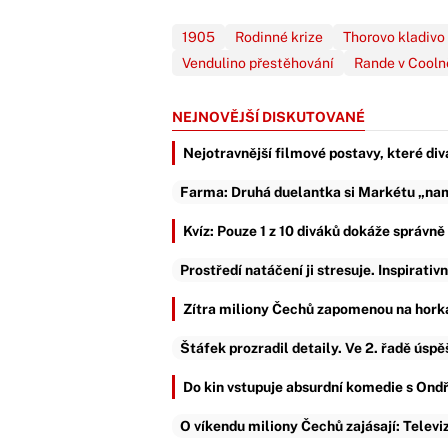
1905
Rodinné krize
Thorovo kladivo
Vendulino přestěhování
Rande v Cooln
NEJNOVĚJŠÍ DISKUTOVANÉ
Nejotravnější filmové postavy, které div
Farma: Druhá duelantka si Markétu „nama
Kvíz: Pouze 1 z 10 diváků dokáže správn
Prostředí natáčení ji stresuje. Inspirativ
Zítra miliony Čechů zapomenou na horka
Štáfek prozradil detaily. Ve 2. řadě úsp
Do kin vstupuje absurdní komedie s Ond
O víkendu miliony Čechů zajásají: Televiz