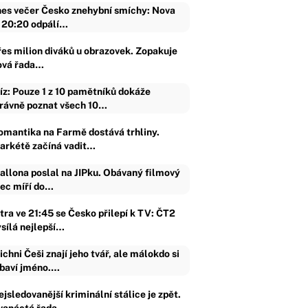
es večer Česko znehybní smíchy: Nova
 20:20 odpálí…
řes milion diváků u obrazovek. Zopakuje
ová řada…
íz: Pouze 1 z 10 pamětníků dokáže
rávně poznat všech 10…
omantika na Farmě dostává trhliny.
arkétě začíná vadit…
allona poslal na JIPku. Obávaný filmový
jec míří do…
ítra ve 21:45 se Česko přilepí k TV: ČT2
ysílá nejlepší…
ichni Češi znají jeho tvář, ale málokdo si
baví jméno.…
jsledovanější kriminální stálice je zpět.