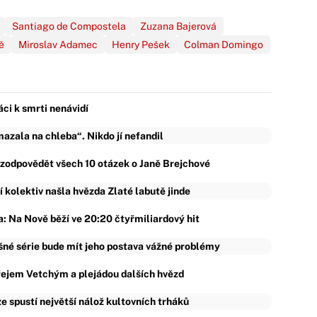
Santiago de Compostela
Zuzana Bajerová
ě
Miroslav Adamec
Henry Pešek
Colman Domingo
áci k smrti nenávidí
zala na chleba“. Nikdo jí nefandil
ě zodpovědět všech 10 otázek o Janě Brejchové
ní kolektiv našla hvězda Zlaté labutě jinde
: Na Nově běží ve 20:20 čtyřmiliardový hit
ěšné série bude mít jeho postava vážné problémy
řejem Vetchým a plejádou dalších hvězd
e spustí největší nálož kultovních trháků