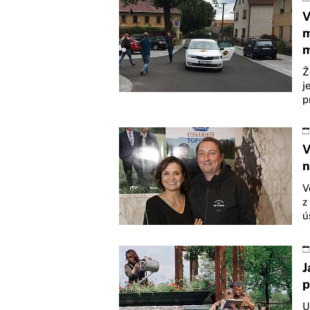
V
m
m
Ž
j
p
V
n
V
z
ú
J
p
U