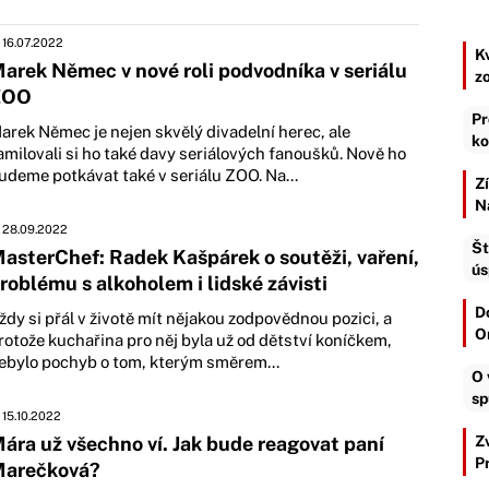
16.07.2022
K
arek Němec v nové roli podvodníka v seriálu
z
ZOO
Pr
arek Němec je nejen skvělý divadelní herec, ale
ko
amilovali si ho také davy seriálových fanoušků. Nově ho
udeme potkávat také v seriálu ZOO. Na...
Z
N
28.09.2022
Št
asterChef: Radek Kašpárek o soutěži, vaření,
ús
roblému s alkoholem i lidské závisti
D
ždy si přál v životě mít nějakou zodpovědnou pozici, a
O
rotože kuchařina pro něj byla už od dětství koníčkem,
ebylo pochyb o tom, kterým směrem...
O 
sp
15.10.2022
ára už všechno ví. Jak bude reagovat paní
Z
P
arečková?