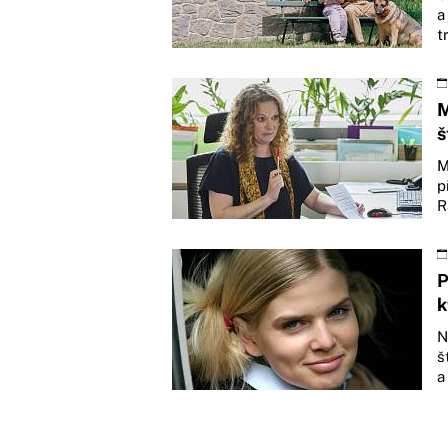
a
t
M
š
M
p
R
P
k
N
š
a