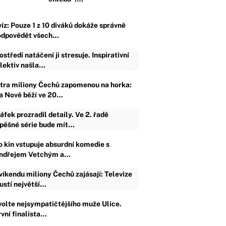
víz: Pouze 1 z 10 diváků dokáže správně
odpovědět všech…
ostředí natáčení ji stresuje. Inspirativní
lektiv našla…
ítra miliony Čechů zapomenou na horka:
a Nově běží ve 20…
áfek prozradil detaily. Ve 2. řadě
pěšné série bude mít…
o kin vstupuje absurdní komedie s
ndřejem Vetchým a…
víkendu miliony Čechů zajásají: Televize
ustí největší…
volte nejsympatičtějšího muže Ulice.
rvní finalista…