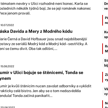
 tématem nevěry v Ulici rozhodně není konec. Karla se
Dn
osledních několik týdnů bojí, že se její románek nakonec
ve
řece jenom provalí.
P
n
10.07.2022
áska Davida a Mery z Modrého kódu
Kv
sp
arie Černá a David Hofbauer jsou snad nejoblíbenější
ostavy ze seriálů Modrý kód a Modrý kód – sestřičky. A
R
ení se čemu divit. Oba tak odlišní,...
M
St
bi
15.08.2022
umír v Ulici bojuje se štěnicemi, Tonda se
Z
synem
v
umír je kvůli štěnicím nucen zavolat odborníky a vyklidit
Vš
rakticky celé bistro. Jen aby se o tom nedozvěděla
vy
endula! Tonda začíná panikařit...
Ne
25.08.2022