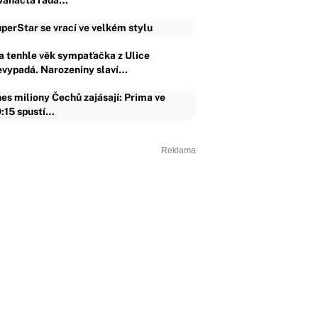
vanáctá řada…
perStar se vrací ve velkém stylu
a tenhle věk sympaťačka z Ulice
evypadá. Narozeniny slaví…
es miliony Čechů zajásají: Prima ve
:15 spustí…