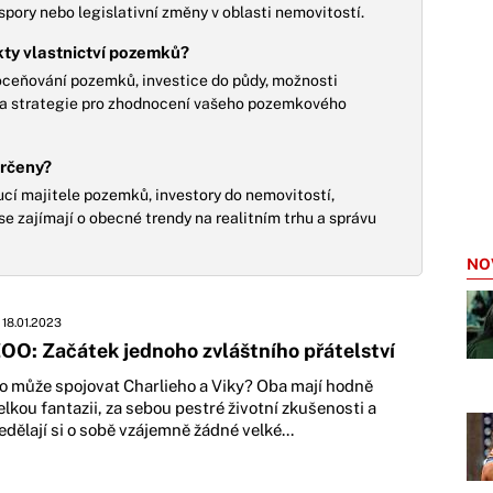
pory nebo legislativní změny v oblasti nemovitostí.
kty vlastnictví pozemků?
 oceňování pozemků, investice do půdy, možnosti
í a strategie pro zhodnocení vašeho pozemkového
určeny?
ucí majitele pozemků, investory do nemovitostí,
í se zajímají o obecné trendy na realitním trhu a správu
NO
18.01.2023
OO: Začátek jednoho zvláštního přátelství
o může spojovat Charlieho a Viky? Oba mají hodně
elkou fantazii, za sebou pestré životní zkušenosti a
edělají si o sobě vzájemně žádné velké...