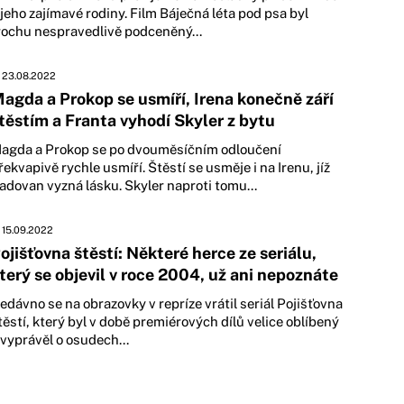
 jeho zajímavé rodiny. Film Báječná léta pod psa byl
rochu nespravedlivě podceněný...
23.08.2022
agda a Prokop se usmíří, Irena konečně září
těstím a Franta vyhodí Skyler z bytu
agda a Prokop se po dvouměsíčním odloučení
řekvapivě rychle usmíří. Štěstí se usměje i na Irenu, jíž
adovan vyzná lásku. Skyler naproti tomu...
15.09.2022
ojišťovna štěstí: Některé herce ze seriálu,
terý se objevil v roce 2004, už ani nepoznáte
edávno se na obrazovky v repríze vrátil seriál Pojišťovna
těstí, který byl v době premiérových dílů velice oblíbený
 vyprávěl o osudech...