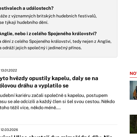
estivalech a událostech?
rtáže z významných britských hudebních festivalů,
se týkají hudebního dění.
nglie, nebo i z celého Spojeného království?
 dění z celého Spojeného království, tedy nejen z Anglie,
a odráží jejich společný i jedinečný přínos.
13.01.2022
NO
yto hvězdy opustily kapelu, daly se na
ólovou dráhu a vyplatilo se
udební kariéru začali společně s kapelou, postupem
asu se ale odcizili a každý člen si šel svou cestou. Někdo
 toho těžil více, někdo méně....
12.03.2026