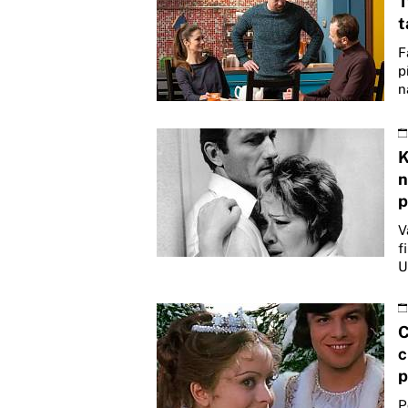
T
t
F
p
n
K
n
p
V
f
U
C
c
p
P