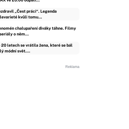
AX ve 20:00 odpálí…
zdravil „Čest práci“. Legenda
levarieté kvůli tomu…
enomén chalupaření diváky táhne. Filmy
 seriály o něm…
 20 letech se vrátila žena, které se bál
lý módní svět.…