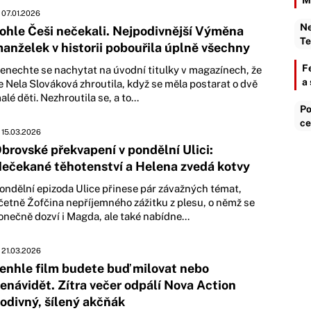
M
07.01.2026
Ne
ohle Češi nečekali. Nejpodivnější Výměna
Te
anželek v historii pobouřila úplně všechny
F
enechte se nachytat na úvodní titulky v magazínech, že
a
e Nela Slováková zhroutila, když se měla postarat o dvě
alé děti. Nezhroutila se, a to...
Po
ce
15.03.2026
brovské překvapení v pondělní Ulici:
ečekané těhotenství a Helena zvedá kotvy
ondělní epizoda Ulice přinese pár závažných témat,
četně Žofčina nepříjemného zážitku z plesu, o němž se
onečně dozví i Magda, ale také nabídne...
21.03.2026
enhle film budete buď milovat nebo
enávidět. Zítra večer odpálí Nova Action
odivný, šílený akčňák