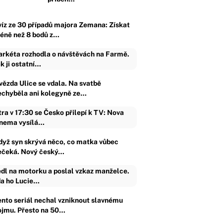
víz ze 30 případů majora Zemana: Získat
éně než 8 bodů z…
rkéta rozhodla o návštěvách na Farmě.
k ji ostatní…
vězda Ulice se vdala. Na svatbě
echyběla ani kolegyně ze…
tra v 17:30 se Česko přilepí k TV: Nova
nema vysílá…
dyž syn skrývá něco, co matka vůbec
ečeká. Nový český…
dl na motorku a poslal vzkaz manželce.
a ho Lucie…
ento seriál nechal vzniknout slavnému
ojmu. Přesto na 50…