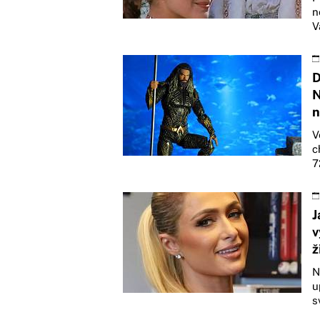
n
V
D
N
n
V
c
7
J
v
ž
N
u
s