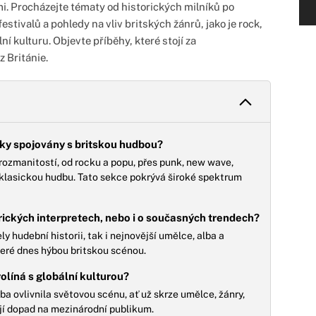
. Procházejte tématy od historických milníků po
estivalů a pohledy na vliv britských žánrů, jako je rock,
ní kulturu. Objevte příběhy, které stojí za
 Británie.
cky spojovány s britskou hudbou?
rozmanitostí, od rocku a popu, přes punk, new wave,
 klasickou hudbu. Tato sekce pokrývá široké spektrum
ických interpretech, nebo i o současných trendech?
y hudební historii, tak i nejnovější umělce, alba a
eré dnes hýbou britskou scénou.
líná s globální kulturou?
ba ovlivnila světovou scénu, ať už skrze umělce, žánry,
ejí dopad na mezinárodní publikum.