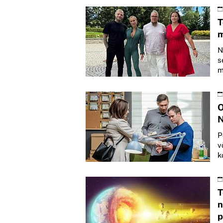
T
m
N
s
m
O
N
P
v
k
T
n
p