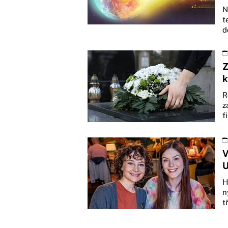
N
t
d
Z
k
R
z
f
V
U
H
n
t