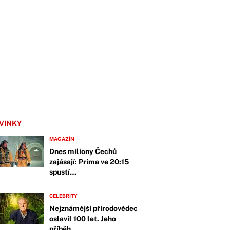
VINKY
MAGAZÍN
Dnes miliony Čechů
zajásají: Prima ve 20:15
spustí…
CELEBRITY
Nejznámější přírodovědec
oslavil 100 let. Jeho
příběh…