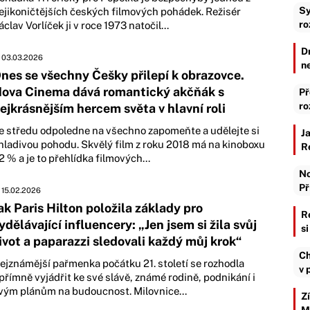
Sy
ejikoničtějších českých filmových pohádek. Režisér
ro
áclav Vorlíček ji v roce 1973 natočil...
D
03.03.2026
n
nes se všechny Češky přilepí k obrazovce.
ova Cinema dává romantický akčňák s
Př
ro
ejkrásnějším hercem světa v hlavní roli
e středu odpoledne na všechno zapomeňte a udělejte si
J
hladivou pohodu. Skvělý film z roku 2018 má na kinoboxu
R
2 % a je to přehlídka filmových...
No
Př
15.02.2026
ak Paris Hilton položila základy pro
R
ydělávající influencery: „Jen jsem si žila svůj
s
ivot a paparazzi sledovali každý můj krok“
Ch
ejznámější pařmenka počátku 21. století se rozhodla
v 
přímně vyjádřit ke své slávě, známé rodině, podnikání i
vým plánům na budoucnost. Milovnice...
Z