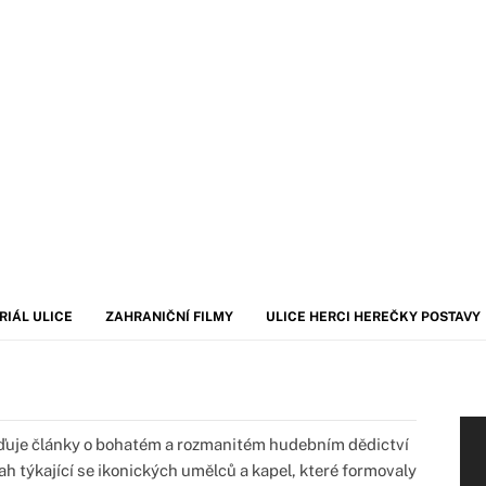
RIÁL ULICE
ZAHRANIČNÍ FILMY
ULICE HERCI HEREČKY POSTAVY
uje články o bohatém a rozmanitém hudebním dědictví
h týkající se ikonických umělců a kapel, které formovaly