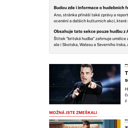
Budou zde i informace o hudebních f
Ano, stránka přináší také zprávy a repo
ocenění a dalších kulturních akcí, které 
Obsahuje tato sekce pouze hudbu z A
Štítek "britská hudba" zahrnuje umělce a
ale i Skotska, Walesu a Severního Irska, 
T
s
H
č
z
MOŽNÁ JSTE ZMEŠKALI