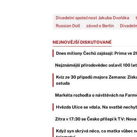
Divadelní společnost Jakuba Dvořáka
Russian Doll
závod o Berlín
Divadeln
NEJNOVĚJŠÍ DISKUTOVANÉ
Dnes miliony Čechů zajásají: Prima ve 2
Nejznámější přírodovědec oslavil 100 let
Kvíz ze 30 případů majora Zemana: Získa
ostuda
Markéta rozhodla o návštěvách na Farmě. 
Hvězda Ulice se vdala. Na svatbě nechyb
Zítra v 17:30 se Česko přilepí k TV: Nova
Když syn skrývá něco, co matka vůbec n