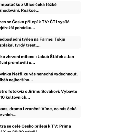
mpaťačku z Ulice čeká těžké
zhodování. Reakce…
nes se Česko přilepí k TV: ČT1 vysílá
ejdražší pohádku…
edposlední týden na Farmě: Tokju
zplakal tvrdý trest,…
ako zhrzení milenci: Jakub Štáfek a Jan
évai promluvili o…
vinka Netflixu vás nenechá vydechnout.
íběh nejhoršího…
etro fotokvíz o Jiřímu Sovákovi: Vybavte
i 10 kultovních…
aos, drama i zranění: Víme, co nás čeká
prvních…
ítra se celé Česko přilepí k TV: Prima