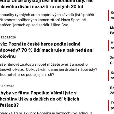
vůrci Ulice chystají dva mimořádné díly. Nic
akového diváci nezažili za celých 20 let
K
anoušky rychlých aut a napínavých závodů jistě potěší
m
řítomnost oblíbených komentátorů Nova Sport při
atáčení jarních epizod seriálu Ulice. Dva...
Ma
Pa
22.03.2026
H
víz: Poznáte české herce podle jediné
n
ápovědy? 70 % lidí machruje a pak nedá ani
olovinu
Zí
Ci
aše filmové znalosti si opět můžete ověřit u našeho
ilmového kvízu. Co když vám dáme jen drobné nápovědy?
K
hodnete herce podle jejich rolí?
n
18.01.2026
Se
hyby ve filmu Popelka: Všimli jste si
Zd
hcípliny lišky a dalších do očí bijících
T
řešlapů?
p
ohádka Tři oříšky pro Popelku je bezpochyby jednou z