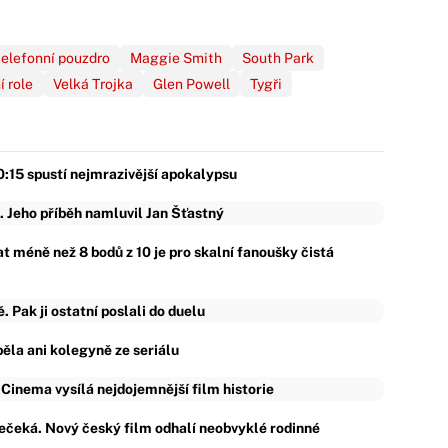
telefonní pouzdro
Maggie Smith
South Park
í role
Velká Trojka
Glen Powell
Tygři
0:15 spustí nejmrazivější apokalypsu
. Jeho příběh namluvil Jan Šťastný
t méně než 8 bodů z 10 je pro skalní fanoušky čistá
Pak ji ostatní poslali do duelu
ěla ani kolegyně ze seriálu
 Cinema vysílá nejdojemnější film historie
ečeká. Nový český film odhalí neobvyklé rodinné