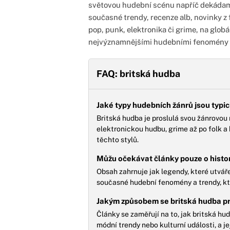
světovou hudební scénu napříč dekádami
současné trendy, recenze alb, novinky z f
pop, punk, elektronika či grime, na globál
nejvýznamnějšími hudebními fenomény z
FAQ: britská hudba
Jaké typy hudebních žánrů jsou typi
Britská hudba je proslulá svou žánrovou 
elektronickou hudbu, grime až po folk a
těchto stylů.
Můžu očekávat články pouze o histor
Obsah zahrnuje jak legendy, které utvářel
současné hudební fenomény a trendy, kt
Jakým způsobem se britská hudba pro
Články se zaměřují na to, jak britská hud
módní trendy nebo kulturní události, a j