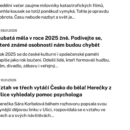
edělní večer zaujme milovníky katastrofických filmů,
enhle kousek se totiž poněkud vymyká. Tohle je opravdu
obrota. Času nebude nazbyt a svět je...
08.01.2026
ubatá měla v roce 2025 žně. Podívejte se,
teré známé osobnosti nám budou chybět
ok 2025 se do české kulturní i společenské paměti
apíše jako rok loučení. Odešli lidé, kteří formovali hudbu,
ilm, divadlo, zábavu i veřejný...
10.01.2026
ztah ve třech vytáčí Česko do běla! Herečky z
lice vyhledaly pomoc psychologa
erečka Sára Korbelová během rozhovoru popsala svou
ynější dějovou linku v Ulici, rozpovídala se o vztahu ve
řech a o svých návštěvách...