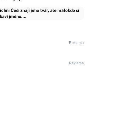
ichni Češi znají jeho tvář, ale málokdo si
baví jméno.…