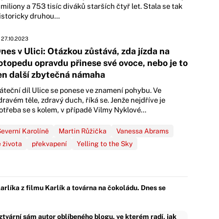
 miliony a 753 tisíc diváků starších čtyř let. Stala se tak
istoricky druhou...
27.10.2023
nes v Ulici: Otázkou zůstává, zda jízda na
otopedu opravdu přinese své ovoce, nebo je to
en další zbytečná námaha
áteční díl Ulice se ponese ve znamení pohybu. Ve
dravém těle, zdravý duch, říká se. Jenže nejdříve je
otřeba se s kolem, v případě Vilmy Nyklové...
everní Karolíně
Martin Růžička
Vanessa Abrams
 života
překvapení
Yelling to the Sky
Karlíka z filmu Karlík a továrna na čokoládu. Dnes se
tvární sám autor oblíbeného blogu, ve kterém radí, jak