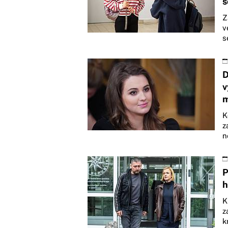
s
Z
v
s
D
v
m
K
z
n
P
h
K
z
k