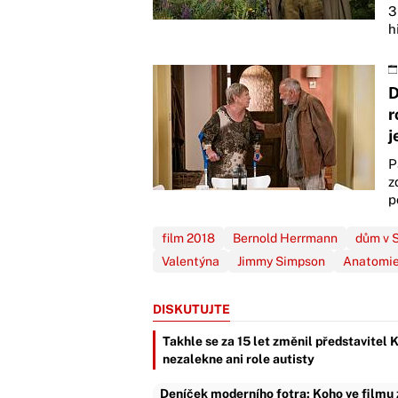
3
h
D
r
j
P
z
p
film 2018
Bernold Herrmann
dům v S
Valentýna
Jimmy Simpson
Anatomie
DISKUTUJTE
Takhle se za 15 let změnil představitel 
nezalekne ani role autisty
Deníček moderního fotra: Koho ve filmu z