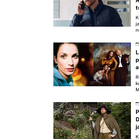
A
t
K
j
n
L
p
a
R
k
M
P
D
j
K