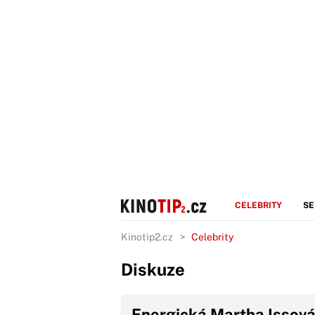
CELEBRITY
SE
Kinotip2.cz
Celebrity
Diskuze
Energická Martha Issová 