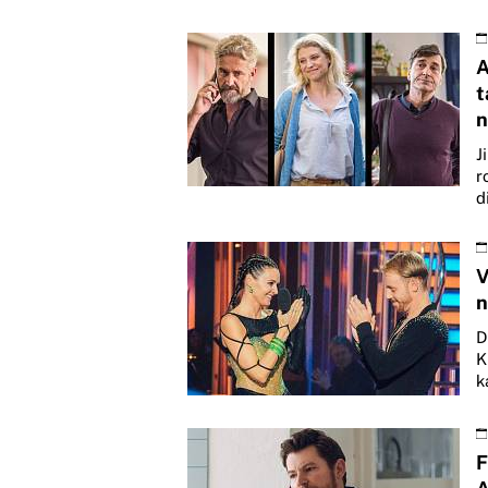
A
t
n
J
r
d
V
n
D
K
k
F