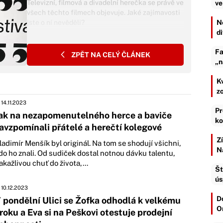
Televizní, filmová a divadelní herečka se právě ve
ve
všech těchto filmech objevuje. Jaké zajímavosti
N
jste o ní nevěděli?
di
Fa
ZPĚT NA CELÝ ČLÁNEK
„n
K
z
14.11.2023
Pr
ak na nezapomenutelného herce a baviče
ko
avzpomínali přátelé a herečtí kolegové
Z
ladimír Menšík byl originál. Na tom se shodují všichni,
N
do ho znali. Od sudiček dostal notnou dávku talentu,
akažlivou chuť do života,...
Št
ús
10.12.2023
D
 pondělní Ulici se Žofka odhodlá k velkému
O
roku a Eva si na Peškovi otestuje prodejní