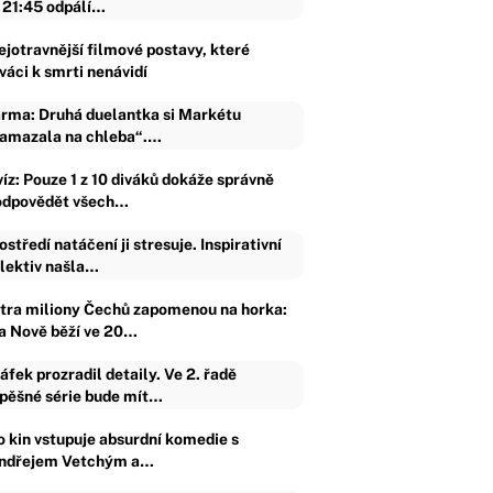
 21:45 odpálí…
ejotravnější filmové postavy, které
váci k smrti nenávidí
rma: Druhá duelantka si Markétu
amazala na chleba“.…
víz: Pouze 1 z 10 diváků dokáže správně
odpovědět všech…
ostředí natáčení ji stresuje. Inspirativní
lektiv našla…
ítra miliony Čechů zapomenou na horka:
a Nově běží ve 20…
áfek prozradil detaily. Ve 2. řadě
pěšné série bude mít…
o kin vstupuje absurdní komedie s
ndřejem Vetchým a…