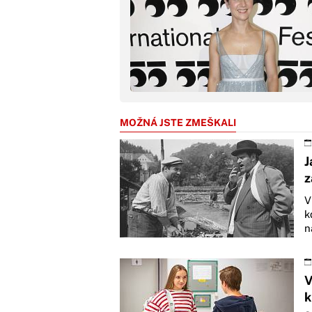
MOŽNÁ JSTE ZMEŠKALI
J
z
V
k
n
V
k