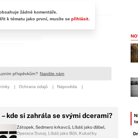
NO
– kde si zahrála se svými dcerami?
Ni
t
Zátopek, Sedmero krkavců, Líbáš jako ďábel,
Operace Dunaj, Líbáš jako Bůh, Kukačky.
Dn