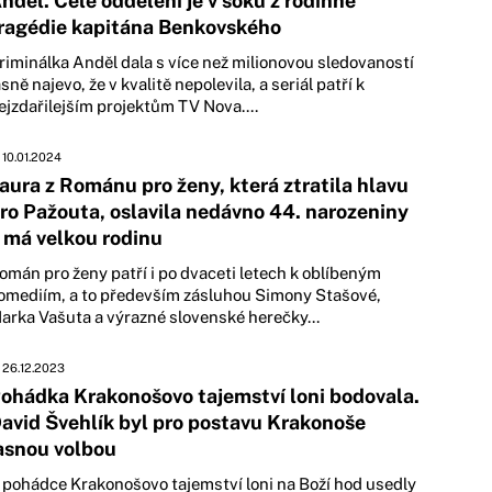
nděl. Celé oddělení je v šoku z rodinné
ragédie kapitána Benkovského
riminálka Anděl dala s více než milionovou sledovaností
asně najevo, že v kvalitě nepolevila, a seriál patří k
ejzdařilejším projektům TV Nova....
10.01.2024
aura z Románu pro ženy, která ztratila hlavu
ro Pažouta, oslavila nedávno 44. narozeniny
 má velkou rodinu
omán pro ženy patří i po dvaceti letech k oblíbeným
omediím, a to především zásluhou Simony Stašové,
arka Vašuta a výrazné slovenské herečky...
26.12.2023
ohádka Krakonošovo tajemství loni bodovala.
avid Švehlík byl pro postavu Krakonoše
asnou volbou
 pohádce Krakonošovo tajemství loni na Boží hod usedly