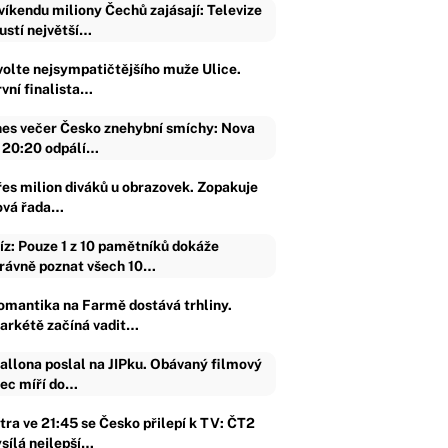
víkendu miliony Čechů zajásají: Televize
ustí největší…
volte nejsympatičtějšího muže Ulice.
rvní finalista…
es večer Česko znehybní smíchy: Nova
 20:20 odpálí…
řes milion diváků u obrazovek. Zopakuje
ová řada…
íz: Pouze 1 z 10 pamětníků dokáže
rávně poznat všech 10…
omantika na Farmě dostává trhliny.
arkétě začíná vadit…
allona poslal na JIPku. Obávaný filmový
jec míří do…
ítra ve 21:45 se Česko přilepí k TV: ČT2
ysílá nejlepší…