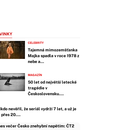
VINKY
CELEBRITY
Tajemná mimozemšťanka
Majka spadla v roce 1978 z
nebe a…
MAGAZÍN
50 let od největší letecké
tragédie v
Československu.…
kdo nevěřil, že seriál vydrží 7 let, a už je
o přes 20.…
es večer Česko znehybní napětím: ČT2