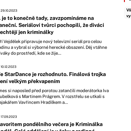
Vš
29.10.2023
vy
 je to konečně tady, zavzpomínáme na
aneční. Seriáloví tvůrci pochopili, že diváci
echtějí jen kriminálky
iří Vejdělek připravuje nový televizní seriál pro celou
odinu a vybral si výborné herecké obsazení. Děj vtáhne
iváky do prostředí, kde se žije...
10.12.2023
e StarDance je rozhodnuto. Finálová trojka
ení velkým překvapením
nes si naposled před porotou zatančili moderátorka Iva
ubelková s Martinem Prágrem. V rozstřelu se utkali s
ajakářem Vavřincem Hradilkem a...
17.09.2023
avoritem pondělního večera je Kriminálka