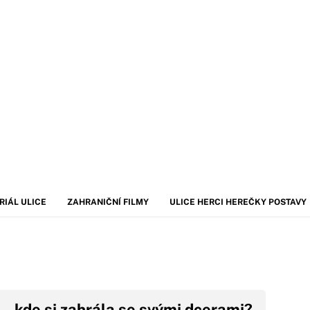
RIÁL ULICE
ZAHRANIČNÍ FILMY
ULICE HERCI HEREČKY POSTAVY
– kde si zahrála se svými dcerami?