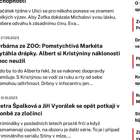
chopnosti
O 
sp
ačátek týdne v Ulici se pro někoho ponese ve znamení
elkých výzev. Aby Žofka dokázala Michalovi svou lásku,
Z
ebere odvahu k zásadnímu činu. Eva...
P
27.09.2023
Dn
rbárna ze ZOO: Pomstychtivá Markéta
ve
ytáhla drápky. Albert si Kristýniny náklonosti
P
oc neužil
n
do by to do Alberta řekl, že se nakonec doopravdy
Kv
amiluje. S Kristýnou se vodí za ruku a rty od sebe
sp
emohou odtrhnout. Drbny v infocentru jen...
R
31.10.2023
M
etra Špalková a Jiří Vyorálek se opět potkají v
onbě za zločinci
St
bi
riminálky v posledních letech prostě frčí a když
aznamenají úspěch, na obzoru je další série. To je i případ
Z
riminálního seriálu Stíny v mlze,...
v