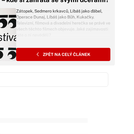
Zátopek, Sedmero krkavců, Líbáš jako ďábel,
Operace Dunaj, Líbáš jako Bůh, Kukačky.
Televizní, filmová a divadelní herečka se právě ve
všech těchto filmech objevuje. Jaké zajímavosti
jste o ní nevěděli?
ZPĚT NA CELÝ ČLÁNEK