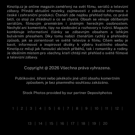
Kinotip.cz je online magazín zaměřený na svět filmu, seriálů a televizní
zábavy. Přináší aktuální novinky, zajímavosti z zákulisí informace o
české i zahraniční produkci. Čtenáři zde najdou přehled toho, co právě
běží, co stojí za zhlédnutí a co se chystá. Obsah se věnuje oblíbeným
seriálům, filmovým premiérám i známým hereckým osobnostem.
Nechybí ani komentáře, tipy na sledování a rozhovory s tvůrci. Magazín
kombinuje informativní články se zábavným obsahem a lehkým
bulvárním přesahem. Díky tomu nabízí čtenářům rychlý a přehledný
způsob, jak se zorientovat ve světě televize a filmu. Cílem webu je
bavit, informovat a inspirovat diváky k výběru kvalitního obsahu.
Kinotip.cz milují jak fanoušci akčních příběhů, tak i romantiky a rodiny.
Je ideálním místem pro všechny, kteří chtějí mít přehled o světě filmové
a televizní zábavy.
Copyright @ 2026 Všechna práva vyhrazena.
Publikování, šíření nebo jakékoliv jiné užití obsahu komerčním
způsobem, je bez písemného souhlasu zakázáno.
Stock Photos provided by our partner
Depositphotos
1
|
2
|
3
|
4
|
5
|
6
|
7
|
8
|
9
|
10
|
11
|
12
|
13
|
14
|
15
|
16
|
17
|
18
|
19
|
20