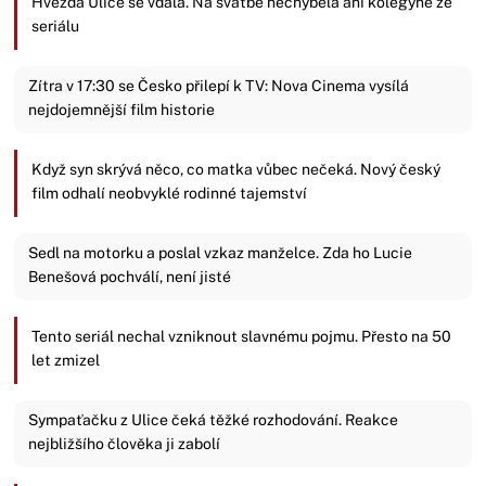
Hvězda Ulice se vdala. Na svatbě nechyběla ani kolegyně ze
seriálu
Zítra v 17:30 se Česko přilepí k TV: Nova Cinema vysílá
nejdojemnější film historie
Když syn skrývá něco, co matka vůbec nečeká. Nový český
film odhalí neobvyklé rodinné tajemství
Sedl na motorku a poslal vzkaz manželce. Zda ho Lucie
Benešová pochválí, není jisté
Tento seriál nechal vzniknout slavnému pojmu. Přesto na 50
let zmizel
Sympaťačku z Ulice čeká těžké rozhodování. Reakce
nejbližšího člověka ji zabolí