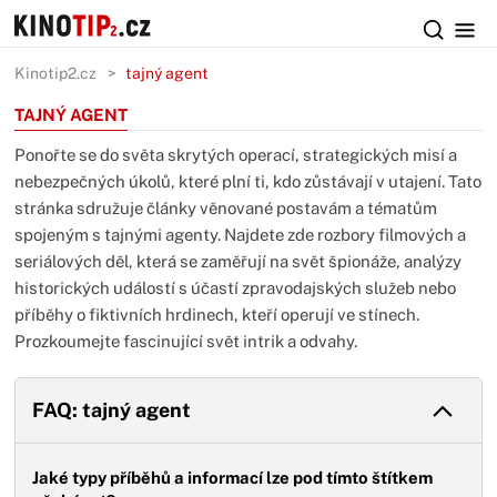
Kinotip2.cz
tajný agent
TAJNÝ AGENT
Ponořte se do světa skrytých operací, strategických misí a
nebezpečných úkolů, které plní ti, kdo zůstávají v utajení. Tato
stránka sdružuje články věnované postavám a tématům
spojeným s tajnými agenty. Najdete zde rozbory filmových a
seriálových děl, která se zaměřují na svět špionáže, analýzy
historických událostí s účastí zpravodajských služeb nebo
příběhy o fiktivních hrdinech, kteří operují ve stínech.
Prozkoumejte fascinující svět intrik a odvahy.
FAQ: tajný agent
Jaké typy příběhů a informací lze pod tímto štítkem