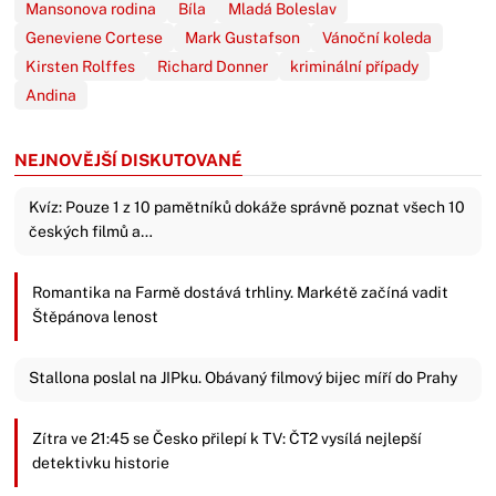
Mansonova rodina
Bíla
Mladá Boleslav
Geneviene Cortese
Mark Gustafson
Vánoční koleda
Kirsten Rolffes
Richard Donner
kriminální případy
Andina
NEJNOVĚJŠÍ DISKUTOVANÉ
Kvíz: Pouze 1 z 10 pamětníků dokáže správně poznat všech 10
českých filmů a…
Romantika na Farmě dostává trhliny. Markétě začíná vadit
Štěpánova lenost
Stallona poslal na JIPku. Obávaný filmový bijec míří do Prahy
Zítra ve 21:45 se Česko přilepí k TV: ČT2 vysílá nejlepší
detektivku historie