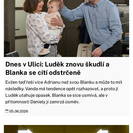
Dnes v Ulici: Luděk znovu škudlí a
Blanka se cítí odstrčeně
Evžen teď řeší více Adrianu než svou Blanku a může to mít
následky. Vanda má tendence opět rozhazovat, a proto jí
Luděk utahuje opasek. Blanka se sice usmívá, ale v
přítomnosti Daniely jí zamrzá úsměv.
05.06.2026