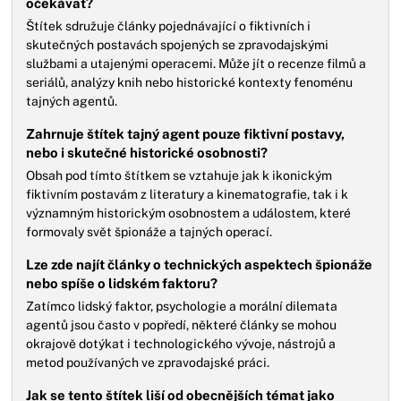
očekávat?
Štítek sdružuje články pojednávající o fiktivních i
skutečných postavách spojených se zpravodajskými
službami a utajenými operacemi. Může jít o recenze filmů a
seriálů, analýzy knih nebo historické kontexty fenoménu
tajných agentů.
Zahrnuje štítek tajný agent pouze fiktivní postavy,
nebo i skutečné historické osobnosti?
Obsah pod tímto štítkem se vztahuje jak k ikonickým
fiktivním postavám z literatury a kinematografie, tak i k
významným historickým osobnostem a událostem, které
formovaly svět špionáže a tajných operací.
Lze zde najít články o technických aspektech špionáže
nebo spíše o lidském faktoru?
Zatímco lidský faktor, psychologie a morální dilemata
agentů jsou často v popředí, některé články se mohou
okrajově dotýkat i technologického vývoje, nástrojů a
metod používaných ve zpravodajské práci.
Jak se tento štítek liší od obecnějších témat jako