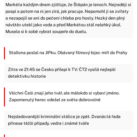
Markéta každým dnem zjišťuje, že Štěpán je lenoch. Nejraději si
pospí a potom na ni jen zírá, jak pracuje. Nepomohl jí se zvířaty
a nezapojil se ani do pečení chleba pro hosty. Hezký den plný
návštěv utekl jako voda a před Markétou stál nelehký úkol.
Musela si k sobě vybrat soupeře do duelu.
Stallona poslal na JIPku. Obávaný filmový bijec míří do Prahy
Zítra ve 21:45 se Česko přilepí k TV: ČT2 vysílá nejlepší
detektivku historie
Všichni Češi znají jeho tvář, ale málokdo si vybaví jméno.
Zapomenutý herec odešel ze světa dobrovolně
Nejsledovanější kriminální stálice je zpět. Dvanáctá řada
přinese těžší případy, vedra i známé tváře