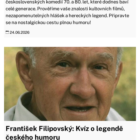
československých komedií 70. a 80. let, které dodnes baví
celé generace. Prověříme vaše znalosti kultovních filmů,
nezapomenutelných hlášek a hereckých legend. Připravte
se na nostalgickou cestu plnou humoru!
24.06.2026
František Filipovský: Kvíz o legendě
českého humoru