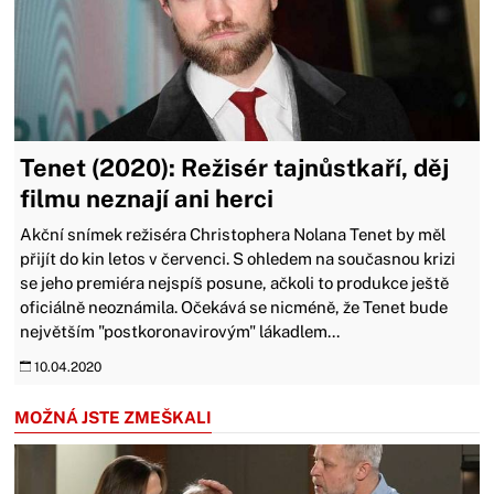
Tenet (2020): Režisér tajnůstkaří, děj
filmu neznají ani herci
Akční snímek režiséra Christophera Nolana Tenet by měl
přijít do kin letos v červenci. S ohledem na současnou krizi
se jeho premiéra nejspíš posune, ačkoli to produkce ještě
oficiálně neoznámila. Očekává se nicméně, že Tenet bude
největším "postkoronavirovým" lákadlem...
10.04.2020
MOŽNÁ JSTE ZMEŠKALI