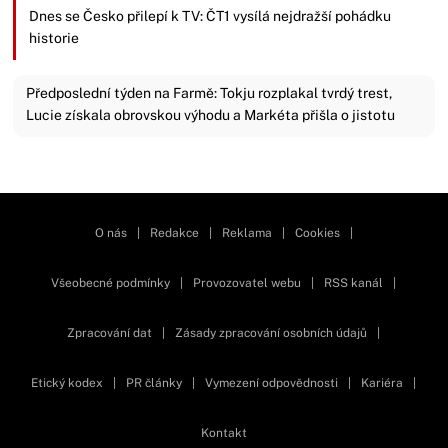
Dnes se Česko přilepí k TV: ČT1 vysílá nejdražší pohádku
historie
Předposlední týden na Farmě: Tokju rozplakal tvrdý trest,
Lucie získala obrovskou výhodu a Markéta přišla o jistotu
Zavřít reklamu
O nás
|
Redakce
|
Reklama
|
Cookies
|
Všeobecné podmínky
|
Provozovatel webu
|
RSS kanál
|
Zpracování dat
|
Zásady zpracování osobních údajů
|
Etický kodex
|
PR články
|
Vymezení odpovědnosti
|
Kariéra
|
Kontakt